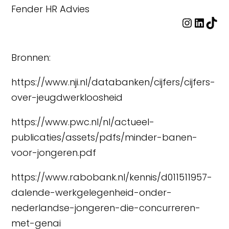
Fender HR Advies
Instag
Linke
TikT
Bronnen:
https://www.nji.nl/databanken/cijfers/cijfers-
over-jeugdwerkloosheid
https://www.pwc.nl/nl/actueel-
publicaties/assets/pdfs/minder-banen-
voor-jongeren.pdf
https://www.rabobank.nl/kennis/d011511957-
dalende-werkgelegenheid-onder-
nederlandse-jongeren-die-concurreren-
met-genai