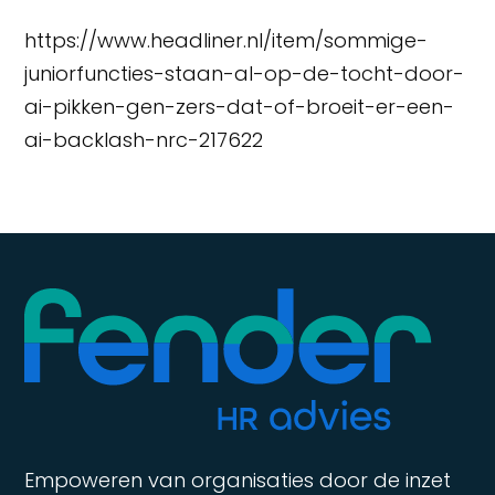
https://www.headliner.nl/item/sommige-
juniorfuncties-staan-al-op-de-tocht-door-
ai-pikken-gen-zers-dat-of-broeit-er-een-
ai-backlash-nrc-217622
Empoweren van organisaties door de inzet